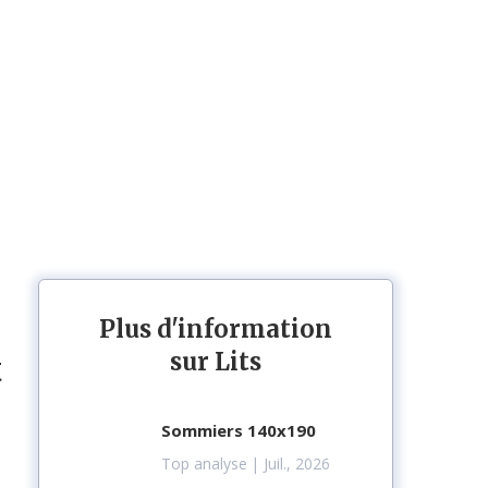
Plus d'information
sur Lits
t
sommiers 140x190
Top analyse
| Juil., 2026