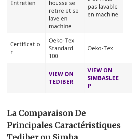
Entretien
housse se
pas lavable
retire et se
en machine
lave en
machine
Oeko-Tex
Certificatio
Standard
Oeko-Tex
n
100
VIEW ON
VIEW ON
SIMBASLEE
TEDIBER
P
La Comparaison De
Principales Caractéristiques
Tediber ou Simba